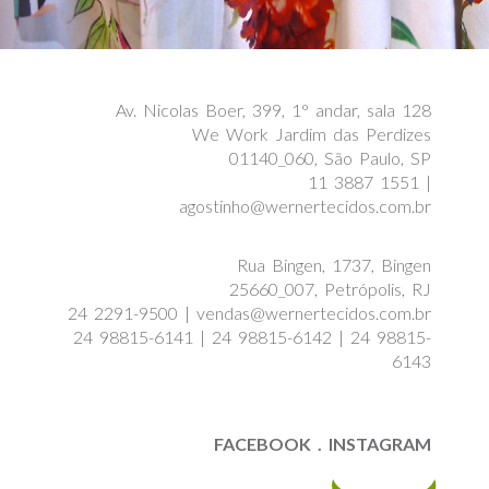
SHOWROOM_AGENDE SUA VISITA
Av. Nicolas Boer, 399, 1° andar, sala 128
We Work Jardim das Perdizes
01140_060, São Paulo, SP
11 3887 1551 |
agostinho@wernertecidos.com.br
FÁBRICA
Rua Bingen, 1737, Bingen
25660_007, Petrópolis, RJ
24 2291-9500 | vendas@wernertecidos.com.br
24 98815-6141 | 24 98815-6142 | 24 98815-
6143
FACEBOOK
.
INSTAGRAM